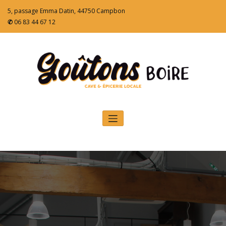
5, passage Emma Datin, 44750 Campbon
✆
06 83 44 67 12
Cave – Épicerie – Mariage – Coffret cadeaux –
entreprise